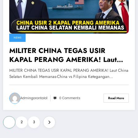
NEWS
MILITER CHINA TEGAS USIR
KAPAL PERANG AMERIKA! Laut
China Selatan Kembali Memanas-
MILITER CHINA TEGAS USIR KAPAL PERANG AMERIKA! Laut China
China vs Filipina
Selatan Kembali Memanas-China vs Filipina Ketegangan…
Admingorontalo1
0 Comments
Read More
Posts
1
2
3
pagination