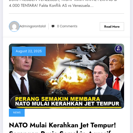
vs Venezuela
4.000 TENTARA! Fakta Konflik AS vs Venezuela…
Admingorontalo1
0 Comments
Read More
August 22, 2025
NEWS
NATO Mulai Kerahkan Jet Tempur!