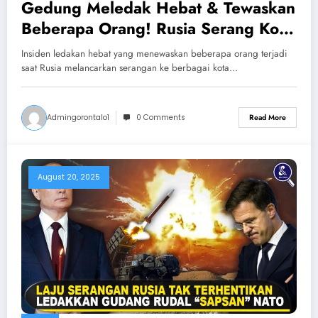
Gedung Meledak Hebat & Tewaskan
Beberapa Orang! Rusia Serang Kota-
kota Ukraina Saat Zelensky Temui
Insiden ledakan hebat yang menewaskan beberapa orang terjadi
Trump
saat Rusia melancarkan serangan ke berbagai kota…
Admingorontalo1
0 Comments
Read More
August 20, 2025