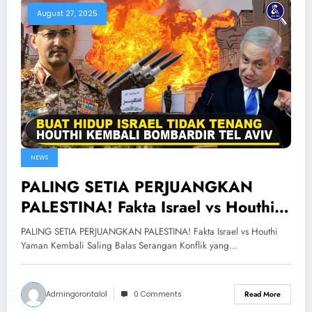
August 27, 2025
NEWS
PALING SETIA PERJUANGKAN
PALESTINA! Fakta Israel vs Houthi
Yaman Kembali Saling Balas
PALING SETIA PERJUANGKAN PALESTINA! Fakta Israel vs Houthi
Serangan
Yaman Kembali Saling Balas Serangan Konflik yang…
Admingorontalo1
0 Comments
Read More