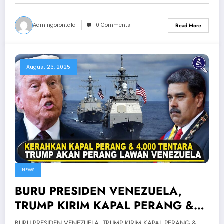
Admingorontalo1
0 Comments
Read More
August 23, 2025
NEWS
BURU PRESIDEN VENEZUELA,
TRUMP KIRIM KAPAL PERANG &
4.000 TENTARA! Fakta Konflik AS
BURU PRESIDEN VENEZUELA, TRUMP KIRIM KAPAL PERANG &