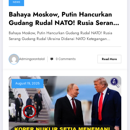
NEWS
Bahaya Moskow, Putin Hancurkan
Gudang Rudal NATO! Rusia Serang
Gudang Rudal Ukraina Didanai
Bahaya Moskow, Putin Hancurkan Gudang Rudal NATO! Rusia
NATO
Serang Gudang Rudal Ukraina Didanai NATO Ketegangan…
Admingorontalo1
0 Comments
Read More
August 19, 2025