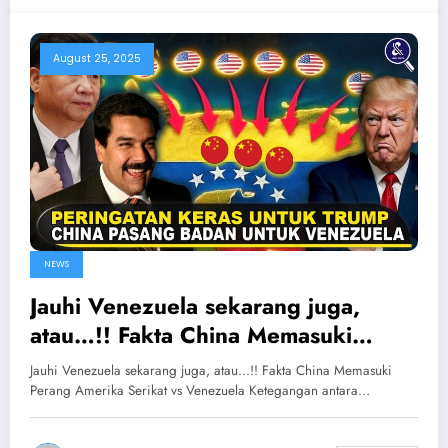
August 25, 2025
NEWS
Jauhi Venezuela sekarang juga,
atau…!! Fakta China Memasuki
Perang Amerika Serikat vs
Jauhi Venezuela sekarang juga, atau...!! Fakta China Memasuki
Venezuela
Perang Amerika Serikat vs Venezuela Ketegangan antara…