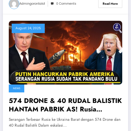
Admingorontalo1
0 Comments
Read More
August 24, 2025
NEWS
574 DRONE & 40 RUDAL BALISTIK
HANTAM PABRIK AS! Rusia
Lancarkan Serangan Terbesar Ke
Serangan Terbesar Rusia ke Ukraina Barat dengan 574 Drone dan
Ukraina Barat
40 Rudal Balistik Dalam eskalasi…