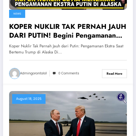
NEWS
KOPER NUKLIR TAK PERNAH JAUH
DARI PUTIN! Begini Pengamanan
Ekstra Putin Bertemu Trump di
Koper Nuklir Tak Pernah Jauh dari Putin: Pengamanan Ekstra Saat
Alaska
Bertemu Trump di Alaska Di…
Admingorontalo1
0 Comments
Read More
August 18, 2025