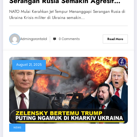
Serangan Rusia Semakin Agresif
Hancurkan Ukraina & NATO
NATO Mulai Kerahkan Jet Tempur Menanggapi Serangan Rusia di
Ukraina Krisis militer di Ukraina semakin…
Admingorontalo1
0 Comments
Read More
August 21, 2025
NEWS