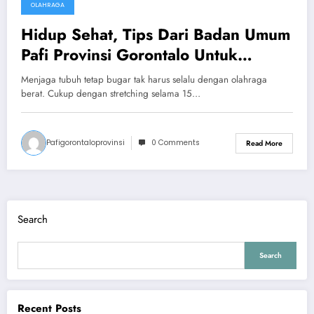
OLAHRAGA
May 30, 2025
Hidup Sehat, Tips Dari Badan Umum
Pafi Provinsi Gorontalo Untuk
Stretching Setidaknya 15 Menit
Menjaga tubuh tetap bugar tak harus selalu dengan olahraga
berat. Cukup dengan stretching selama 15…
Pafigorontaloprovinsi
0 Comments
Read More
Search
Search
Recent Posts