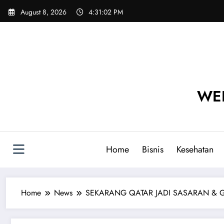
Skip
August 8, 2026
4:31:04 PM
to
content
WEB
Home
Bisnis
Kesehatan
Home
News
SEKARANG QATAR JADI SASARAN & GEMP