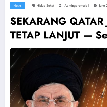
News
Hidup Sehat
Admingorontalo1
June 
SEKARANG QATAR 
TETAP LANJUT — Ser