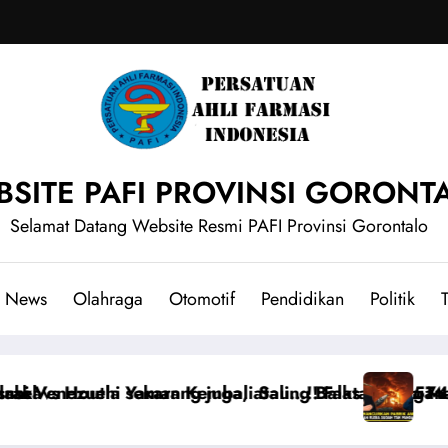
SITE PAFI PROVINSI GORONT
Selamat Datang Website Resmi PAFI Provinsi Gorontalo
News
Olahraga
Otomotif
Pendidikan
Politik
T
masuki Perang Amerika Serikat vs Venezuela
DRONE & 40 RUDAL BALISTIK HANTAM PABRIK AS! Rus
BURU P