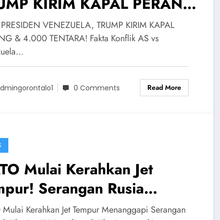
UMP KIRIM KAPAL PERANG
4.000 TENTARA! Fakta
 PRESIDEN VENEZUELA, TRUMP KIRIM KAPAL
flik AS vs Venezuela
G & 4.000 TENTARA! Fakta Konflik AS vs
zuela…
Read More
dmingorontalo1
0 Comments
S
TO Mulai Kerahkan Jet
mpur! Serangan Rusia
makin Agresif Hancurkan
Mulai Kerahkan Jet Tempur Menanggapi Serangan