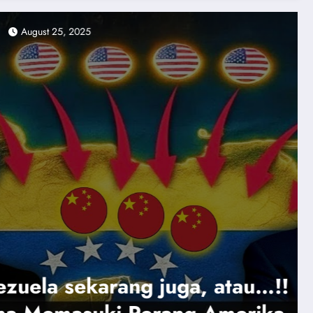
admingorontalo1
August 24, 2025
News
au…!!
574 DRONE & 40 RU