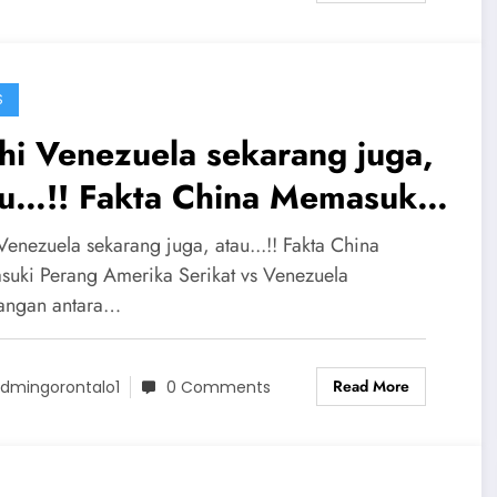
S
hi Venezuela sekarang juga,
au…!! Fakta China Memasuki
ang Amerika Serikat vs
Venezuela sekarang juga, atau...!! Fakta China
nezuela
uki Perang Amerika Serikat vs Venezuela
angan antara…
Read More
dmingorontalo1
0 Comments