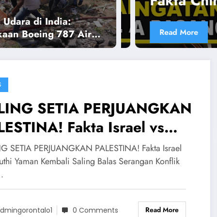
kta China Memasuki Perang Ame
rikat vs Venezuela
 Udara di India:
ad More
kaan Boeing 787 Air
Tewaskan 241
ang, Satu Selamat
 Ajaib
S
LING SETIA PERJUANGKAN
ESTINA! Fakta Israel vs
uthi Yaman Kembali Saling
G SETIA PERJUANGKAN PALESTINA! Fakta Israel
las Serangan
uthi Yaman Kembali Saling Balas Serangan Konflik
…
Read More
dmingorontalo1
0 Comments