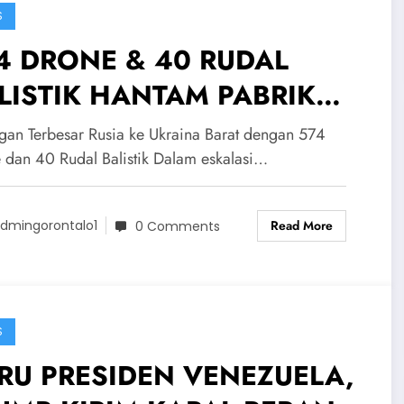
S
4 DRONE & 40 RUDAL
LISTIK HANTAM PABRIK
! Rusia Lancarkan Serangan
gan Terbesar Rusia ke Ukraina Barat dengan 574
besar Ke Ukraina Barat
 dan 40 Rudal Balistik Dalam eskalasi…
Read More
dmingorontalo1
0 Comments
S
RU PRESIDEN VENEZUELA,