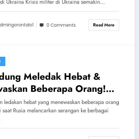
raina & NATO
di Ukraina Krisis militer di Ukraina semakin…
Read More
dmingorontalo1
0 Comments
S
dung Meledak Hebat &
waskan Beberapa Orang!
ia Serang Kota-kota Ukraina
en ledakan hebat yang menewaskan beberapa orang
at Zelensky Temui Trump
di saat Rusia melancarkan serangan ke berbagai
…