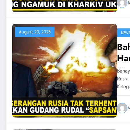
A
August 20, 2025
NEW
Ba
Ha
NA
Bahay
Ru
Rusia
Kete
A