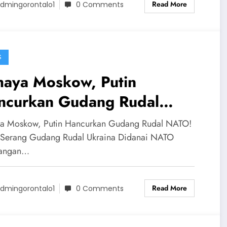
Read More
dmingorontalo1
0 Comments
S
haya Moskow, Putin
ncurkan Gudang Rudal
TO! Rusia Serang Gudang
a Moskow, Putin Hancurkan Gudang Rudal NATO!
dal Ukraina Didanai NATO
 Serang Gudang Rudal Ukraina Didanai NATO
gangan…
Read More
dmingorontalo1
0 Comments