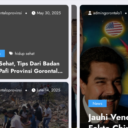
ntaloprovinsi
ingorontalo1
August 25, 2025
May 30, 2025
a
hidup sehat
Sehat, Tips Dari Badan
afi Provinsi Gorontalo
Stretching Setidaknya
it
ntaloprovinsi
June 14, 2025
s
uhi Venezuela sekarang juga, at