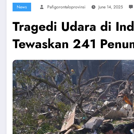
News
Pafigorontaloprovinsi
June 14, 2025
Tragedi Udara di In
Tewaskan 241 Penum