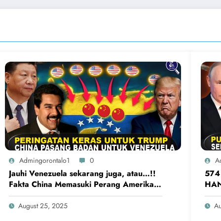
Admingorontalo1
0
A
Jauhi Venezuela sekarang juga, atau…!!
574
Fakta China Memasuki Perang Amerika
HAN
Serikat vs Venezuela
Sera
August 25, 2025
Au