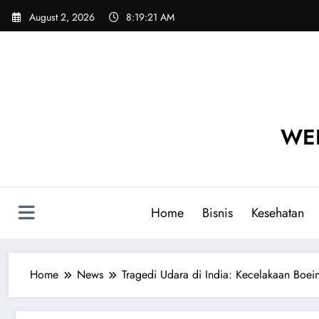
Skip
August 2, 2026
8:19:22 AM
to
content
WEB
Home
Bisnis
Kesehatan
Home
News
Tragedi Udara di India: Kecelakaan Boe